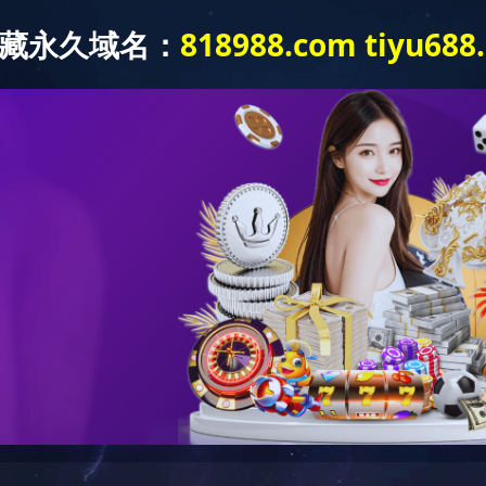
开云中国
关于国盛
党建文化
国盛资讯
服务，共筑美好家园——国盛集团权属恒远物业
发布日期：2025-05-08 14:27:00
来
升物业服务质量，强化小区安全管理，国盛集团权属徐州
。此次活动以安全宣传教育为核心，重点展示五一节前安全