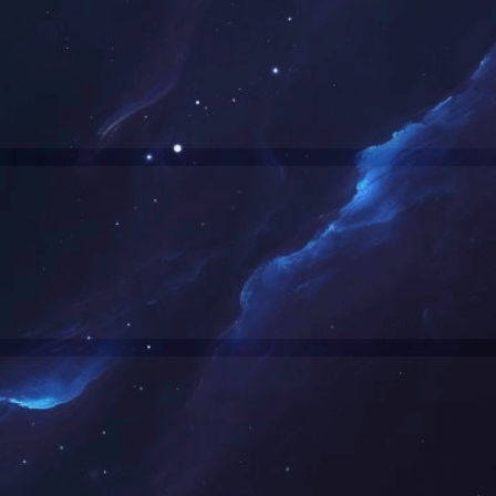
出席本次会议。大数据集团党总支书记、董事长井晨主持
关于表彰2024年度大数据集团先进集体、先进个人的
团副总经理任可，大数据集团副总经理边琦分别为受表彰
大数据集团在市国资委、市数据局及市大数据管理中心指
现新突破，业务作出新贡献，队伍呈现新气象。
功召开，不仅总结了过去，表彰了先进，更明确了新的一
员工会坚定信心，乘 “数” 而上，保持 “拼” 的精神、“
推动徐州市大数据集团高质量发展。
广盛公司助力住房租赁市场服务升级
秘，寻智能赋能发展——鼓楼区九三学社代表一行莅临徐州市大数据集团