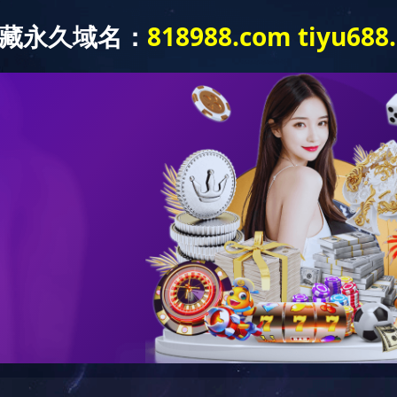
开云中国
关于国盛
党建文化
国盛资讯
徐州市大数据集团召开2024年度总结表彰暨2
发布日期：2025-02-11 18:56:37
来
余韵中，徐州市大数据集团于2月7日召开 2024 年度总
、副总经理张驰，大数据集团领导班子成员，各部门负责