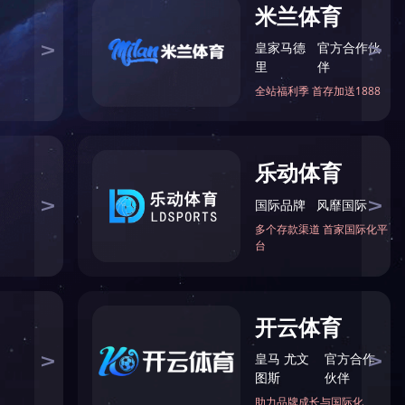
十四届省纪委五次全会精神，以及宋乐伟
报告。会议指出，集团上下要认真学习，深
把思想和行动统一到习近平总书记重要讲话
风廉政建设和反腐败工作不断引向深入，以
深推进的关键之年，做好党风廉政建设和反
政治担当，切实履行好全面从严治党主体责
求在集团落地见效；要深化标本兼治，一体
形势新任务新要求，认真落实开展“纪检
正风肃纪、反腐惩恶，推动纪检监察工作
回复工作规定（试行）》。