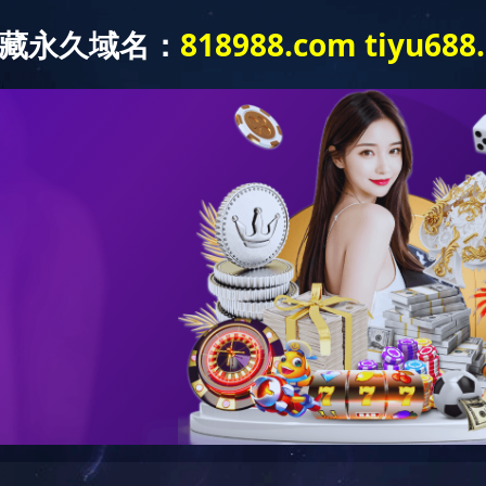
开云中国
关于国盛
党建文化
国盛资讯
市国资委与徐州市国盛集团开展“踏寻革命足迹 
发布日期：2025-05-02 18:07:00
来
入追寻革命精神，传承红色基因，增强党员干部廉洁从
7日，徐州市国资委第二党支部与徐州市国盛集团第三党