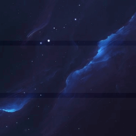
悟清风廉韵”主题党日活动。徐州市国资委党委委员、副主
委第二党支部书记、企业发展改革处处长李海明，国盛集
出席活动。
下，双方全体党员参观运河支队抗日纪念馆，沿着历史
陈列着大量珍贵的历史文物和照片，生动再现了抗战时期
个波澜壮阔的年代，深刻感受到先辈们为了民族独立和人
党员的初心和使命。
步增强了双方支部党员的党性修养和廉洁自律意识。大
定理想信念，时刻保持清醒，牢记“三个务必”，在今后的
的作风，为国资国企高质量发展奉献出自己的力量。
党支部开展“致敬工人先锋，谱写奋斗华章”主题党日活动
融担筑梦”国盛集团第四党支部开展“三进三送”金融服务行动
地方金融监督管理局
徐州产业发展基金