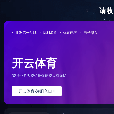
党建工作
关于国盛
About Us
徐州
关于国盛
组织架构
为进一步深
参股企业
想自觉，4月2