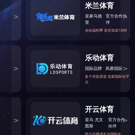
任李建国，国盛集团党委副书记、总经理陈
团第三党支部书记、财务部经理高茹等双方
的足迹，一步步走进那段艰苦卓绝的岁
的艰难困苦和革命先烈的英勇无畏。党员们
民解放所付出的艰辛努力，也更加坚定了作
家纷纷表示，将以此次活动为契机，赓续
工作中更加严格要求自己，以更加饱满的热