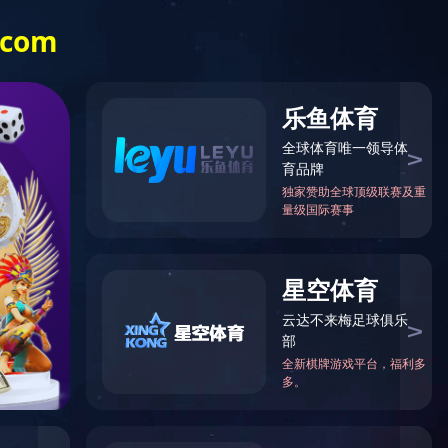
纪检监察
安全生产
人才招聘
信息公开
当前位置：
国盛资讯
> 国盛新闻
有序推进
源：
，加快做大做强，市委、市政府做出对部
间成立工作专班，制定实施方案，按照市委