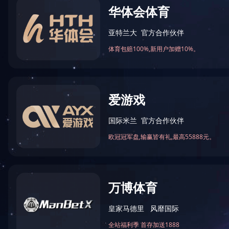
股权投资
71号文件精
债权融资
资产管理
住房服务
人才招聘
8月8日上
信息公开
进行总体部署
科技创新
带领划转企业
安全生产
经与国投集团
团股权转让协
胡莉萍，国投
式。陆新洋在
争力和产业带