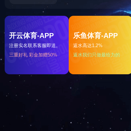
务三大领域，
块的关键依托
一步加强市属国
未来，国盛集
投资主业的基
服务为助力，
市、打造区域中
上一篇：
市人大调研组
下一篇：
国盛集团领导
友情链接：
徐州市人民政府
徐州市国资委
徐州市财政局
徐州市
版权所有:开云app登录入口 2001-2025
Copyright All rights reserved. |
苏ICP备14051846号-1
通讯地址： 江苏省徐州市云龙区金融集聚区国盛大厦16层