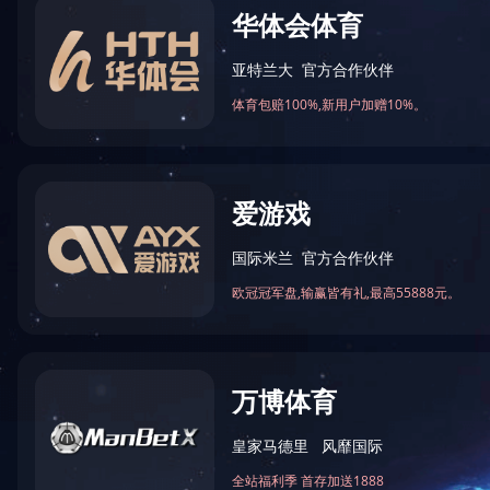
股权投资
设和下一步工
债权融资
研，汉风数字
资产管理
住房服务
在汉风数字
人才招聘
与汉风公司管
面的意见。
信息公开
科技创新
安全生产
陆新洋指出
源，是今后发
汉风公司的赋
陆新洋对汉风