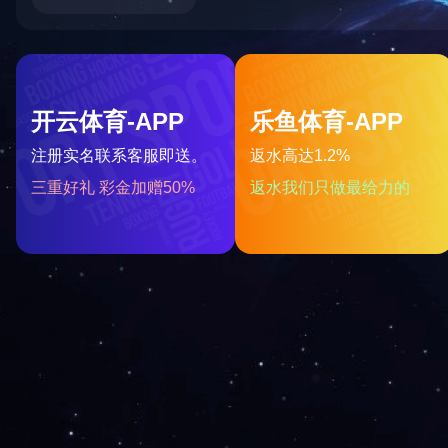
体系，实现优
四要驰而不息
新时代，新使
让科技创新板
键变量”成为徐
上一篇：
淮海产权公司
下一篇：
省地方金融监
友情链接：
徐州市人民政府
徐州市国资委
徐州市财政局
徐州市
版权所有:开云app登录入口 2001-2025
Copyright All rights reserved. |
苏ICP备14051846号-1
通讯地址： 江苏省徐州市云龙区金融集聚区国盛大厦16层
办公电话：+86-0516-85701781 传真号码： +86-0516-85709805
苏公网安备 32031102000421号