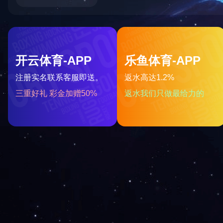
干部职工心往
新任职的中层
己，在集团党
锐意进取、抢
上一篇：
省地方金融监
下一篇：
国盛集团联合
友情链接：
徐州市人民政府
徐州市国资委
徐州市财政局
徐州市
版权所有:开云app登录入口 2001-2025
Copyright All rights reserved. |
苏ICP备14051846号-1
通讯地址： 江苏省徐州市云龙区金融集聚区国盛大厦16层
办公电话：+86-0516-85701781 传真号码： +86-0516-85709805
苏公网安备 32031102000421号