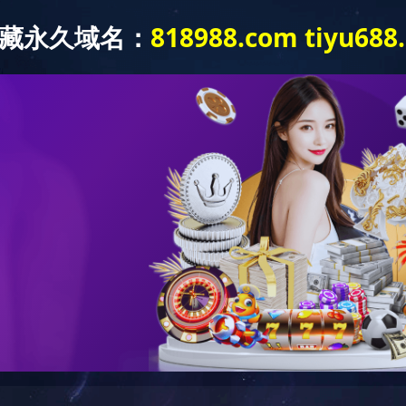
开云中国
关于国盛
党建文化
国盛资讯
省高投集团调研组赴我市开展
发布日期：2025-03-26 09:46:00
来
21日，省高投集团调研组赴我市开展第三批产业专项基金
材料等领域的代表企业过程中，国盛集团作为基金发起方