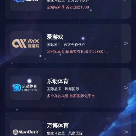
开启“一站式”购房新体验——
国盛集团权属企业住房担保公
国盛住房置业公司赴无锡调研
国盛住房置业公司赴常州考察
市第三期公租房项目实现首栋
徐房信息网“一站式房产咨询服
市房屋征收和房产保障管理中
市财政局、住建局领导一行至
国盛集团权属企业住房担保公
“普及科学防火，建设平安社区