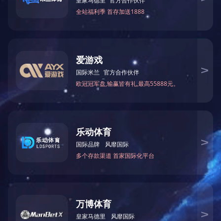
徐州中科芯韵半导体产业投资
盛彭新能源基金完成首期投资
市产业基金管理公司赴上海、
市产业基金管理公司赴鼓楼区
国盛集团开展嘉禾基金在投企
国盛富瑞团队赴徐工集团铸造
市产业基金管理公司参加江苏
市产业基金管理公司开展业务
徐州中平协鑫产业升级投资基
市产业基金管理公司陪同市财