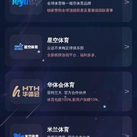
股权投资
市产业基金管理公司赴南京对
债权融资
市产业基金管理公司参加徐州
资产管理
市产业发展基金第十二次专家
住房服务
市产业引导基金公司、市产业基
人才招聘
市产业基金管理公司赴徐钢集
信息公开
市产业基金管理公司赴江苏新
科技创新
徐州东方汇富基金2018年第
安全生产
市产业发展基金第十一次专家
市产业基金管理公司开展“资管
市产业基金管理公司赴唐基新
市产业基金管理公司赴南京三