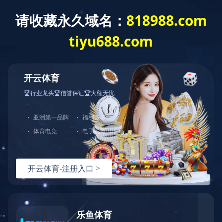
开
基金管理
国盛资讯
Guosheng Infomation
江苏徐州老工业基地产业发展
国盛新闻
徐州华道淮海新能源汽车产业
公告通知
市产业发展引导基金管理委员
基金管理
市产业基金管理有限公司赴中