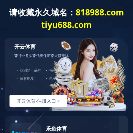
开
基金管理
国盛资讯
Guosheng Infomation
国盛公司以商引商大力推进产
国盛新闻
连云港产业基金考察团到访国
公告通知
国盛公司举办木业加工行业专
基金管理
首批16支产业基金设立方案提