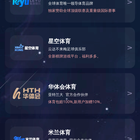
股权投资
千亿级产业基金扬帆徐州产业
债权融资
徐州市产业发展基金第一次专
资产管理
国盛公司成功举办新材料板块
住房服务
国盛公司加快推进产业发展基
人才招聘
国盛公司成功举办“2016徐州
信息公开
徐州市产业发展基金合作机制
科技创新
徐州市产业发展基金简介
安全生产
徐州市产业发展基金投资领域
徐州市产业发展基金股东构成
徐州市产业发展引导基金决策
母基金管理人应具备必要条件